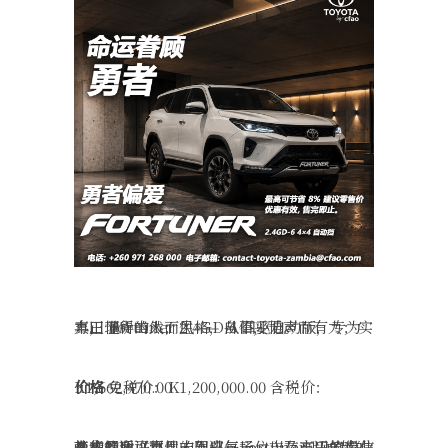
丰田 Fortuner 2.4GD-6 四驱自动版，专为真正懂得的人而生—— 自信，无声而有力；实力，理所当然；风格，从不妥协。
价格
免税价：K1,200,000.00 含税价：K1,662,470.00
从高管会议到周末出逃，Fortuner 以卓越的豪华舒适、不凡的驾驭气场，以及丰田值得信赖的品质可靠性，回应每一位志存高远的专业人士的期许。